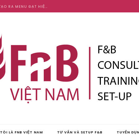
CẦN HIỂU SÂU SẮC VỀ VĂN HOÁ VÀ ẨM THỰC ĐỂ TẠO RA MENU ĐẠT HIỆU QUẢ CAO
TÔI LÀ FNB VIỆT NAM
TƯ VẤN VÀ SETUP F&B
TUYỂN DỤ