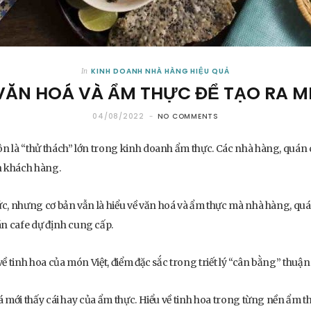
KINH DOANH NHÀ HÀNG HIỆU QUẢ
In
 VĂN HOÁ VÀ ẨM THỰC ĐỂ TẠO RA M
04/08/2022
NO COMMENTS
ôn là “thử thách” lớn trong kinh doanh ẩm thực. Các nhà hàng, quán 
ân khách hàng.
ức, nhưng cơ bản vẫn là hiểu về văn hoá và ẩm thực mà nhà hàng, quá
n cafe dự định cung cấp.
về tinh hoa của món Việt, điểm đặc sắc trong triết lý “cân bằng” thuận
á mới thấy cái hay của ẩm thực. Hiểu về tinh hoa trong từng nền ẩm thự