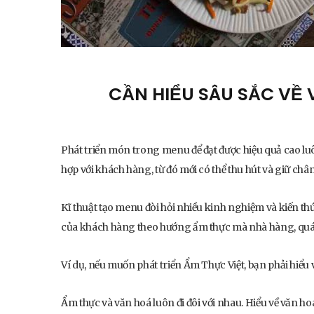
CẦN HIỂU SÂU SẮC VỀ
Phát triển món trong menu để đạt được hiệu quả cao lu
hợp với khách hàng, từ đó mới có thể thu hút và giữ ch
Kĩ thuật tạo menu đòi hỏi nhiều kinh nghiệm và kiến th
của khách hàng theo hướng ẩm thực mà nhà hàng, quá
Ví dụ, nếu muốn phát triển Ẩm Thực Việt, bạn phải hiểu 
Ẩm thực và văn hoá luôn đi đôi với nhau. Hiểu về văn ho