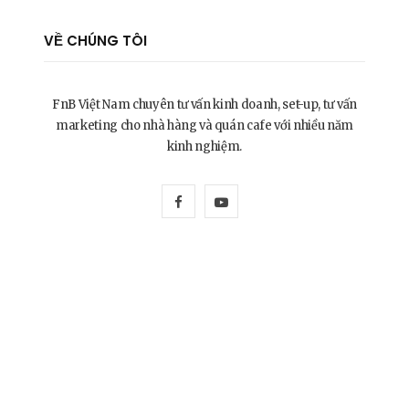
VỀ CHÚNG TÔI
FnB Việt Nam chuyên tư vấn kinh doanh, set-up, tư vấn
marketing cho nhà hàng và quán cafe với nhiều năm
kinh nghiệm.
F
Y
a
o
c
u
e
T
b
u
o
b
o
e