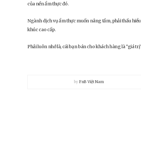
của nền ẩm thực đó.
Ngành dịch vụ ẩm thực muốn nâng tầm, phải thấu hiểu b
khúc cao cấp.
Phải luôn nhớ là, cái bạn bán cho khách hàng là “giá tr
by
FnB Việt Nam