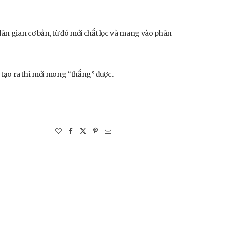
dân gian cơ bản, từ đó mới chắt lọc và mang vào phân
n tạo ra thì mới mong “thắng” được.