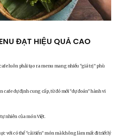
ENU ĐẠT HIỆU QUẢ CAO
cafe luôn phải tạo ra menu mang nhiều “giá trị” phù
n cafe dự định cung cấp, từ đó mới “dự đoán” hành vi
 tự nhiên của món Việt.
c với có thể “cải tiến” món mà không làm mất đi triết lý