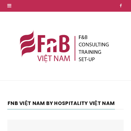
F
a
c
e
b
o
o
k
FNB VIỆT NAM BY HOSPITALITY VIỆT NAM