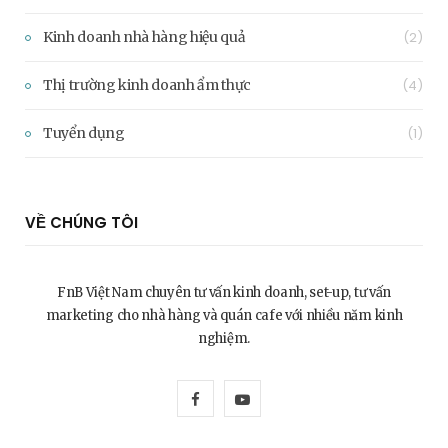
Kinh doanh nhà hàng hiệu quả
(2)
Thị trường kinh doanh ẩm thực
(4)
Tuyển dụng
(1)
VỀ CHÚNG TÔI
FnB Việt Nam chuyên tư vấn kinh doanh, set-up, tư vấn
marketing cho nhà hàng và quán cafe với nhiều năm kinh
nghiệm.
F
Y
a
o