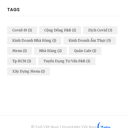
c
u
TAGS
e
T
b
u
Covid-19
(1)
Cộng Đồng F&B
(1)
Dịch Covid
(3)
o
b
Kinh Doanh Nhà Hàng
(1)
Kinh Doanh Ẩm Thực
(3)
o
e
Menu
(1)
Nhà Hàng
(2)
Quán Cafe
(1)
k
Tp.HCM
(1)
Tuyển Dụng Tư Vấn F&B
(1)
Xây Dựng Menu
(1)
© FnB Việt Nam | Hospitality Việt Nam