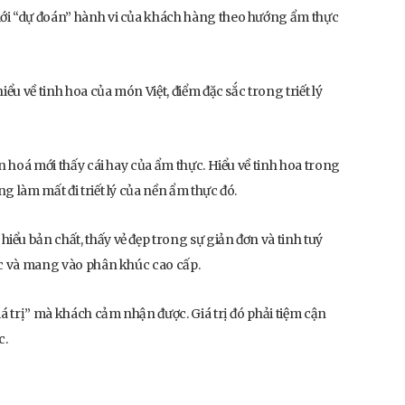
mới “dự đoán” hành vi của khách hàng theo hướng ẩm thực
ểu về tinh hoa của món Việt, điểm đặc sắc trong triết lý
n hoá mới thấy cái hay của ẩm thực. Hiểu về tinh hoa trong
g làm mất đi triết lý của nền ẩm thực đó.
ểu bản chất, thấy vẻ đẹp trong sự giản đơn và tinh tuý
ọc và mang vào phân khúc cao cấp.
iá trị” mà khách cảm nhận được. Giá trị đó phải tiệm cận
c.