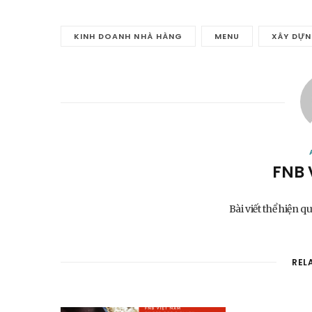
KINH DOANH NHÀ HÀNG
MENU
XÂY DỰ
FNB 
Bài viết thể hiện q
REL