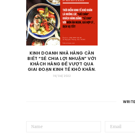
KINH DOANH NHÀ HÀNG CẦN
BIẾT “SẺ CHIA LỢI NHUẬN” VỚI
KHÁCH HÀNG ĐỂ VƯỢT QUA
GIAI ĐOẠN KINH TẾ KHÓ KHĂN.
19/04/2022
WRIT