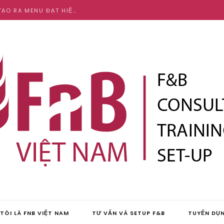
CẦN HIỂU SÂU SẮC VỀ VĂN HOÁ VÀ ẨM THỰC ĐỂ TẠO RA MENU ĐẠT HIỆU QUẢ CAO
TÔI LÀ FNB VIỆT NAM
TƯ VẤN VÀ SETUP F&B
TUYỂN DỤ