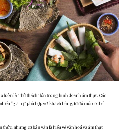
o luôn là “thử thách” lớn trong kinh doanh ẩm thực. Các
iều “giá trị” phù hợp với khách hàng, từ đó mới có thể
n thức, nhưng cơ bản vẫn là hiểu về văn hoá và ẩm thực