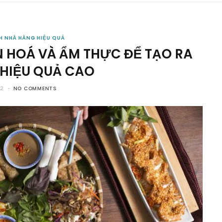
H NHÀ HÀNG HIỆU QUẢ
N HOÁ VÀ ẨM THỰC ĐỂ TẠO RA
 HIỆU QUẢ CAO
22
NO COMMENTS