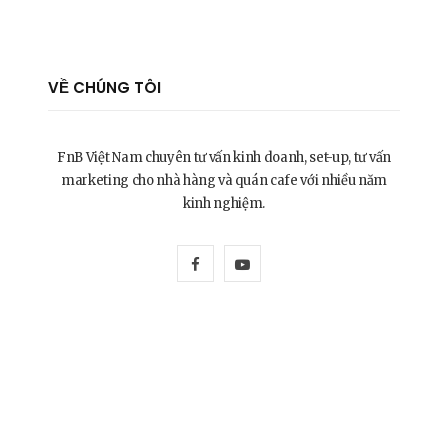
VỀ CHÚNG TÔI
FnB Việt Nam chuyên tư vấn kinh doanh, set-up, tư vấn
marketing cho nhà hàng và quán cafe với nhiều năm
kinh nghiệm.
F
Y
a
o
c
u
e
T
b
u