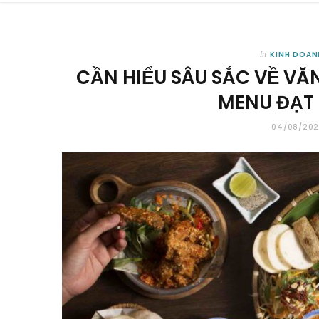
KINH DOAN
In
CẦN HIỂU SÂU SẮC VỀ VĂ
MENU ĐẠT
04/08/20