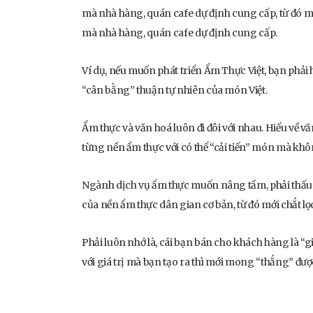
mà nhà hàng, quán cafe dự định cung cấp, từ đó 
mà nhà hàng, quán cafe dự định cung cấp.
Ví dụ, nếu muốn phát triển Ẩm Thực Việt, bạn phải hi
“cân bằng” thuận tự nhiên của món Việt.
Ẩm thực và văn hoá luôn đi đôi với nhau. Hiểu về vă
từng nền ẩm thực với có thể “cải tiến” món mà khôn
Ngành dịch vụ ẩm thực muốn nâng tầm, phải thấu hi
của nền ẩm thực dân gian cơ bản, từ đó mới chắt l
Phải luôn nhớ là, cái bạn bán cho khách hàng là “g
với giá trị mà bạn tạo ra thì mới mong “thắng” đượ