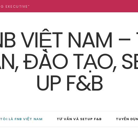
NG EXECUTIVE”
TÔI LÀ FNB VIỆT NAM
TƯ VẤN VÀ SETUP F&B
TUYỂN DỤ