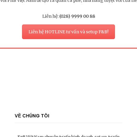
 với FnB Việt Nam để tạo ra quán cà phê, nhà hàng tuyệt vời của ri
Liên hệ:
(028) 9999 00 88
Liên hệ HOTLINE tư vấn và setup F&B!
VỀ CHÚNG TÔI