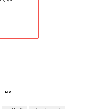
êng bạn.
TAGS