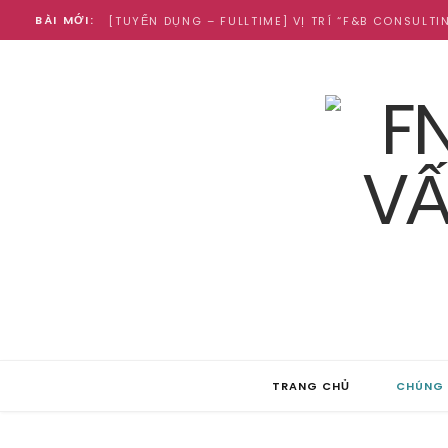
BÀI MỚI:
[TUYỂN DỤNG – FULLTIME] VỊ TRÍ “F&B CONSULTI
TRANG CHỦ
CHÚNG 