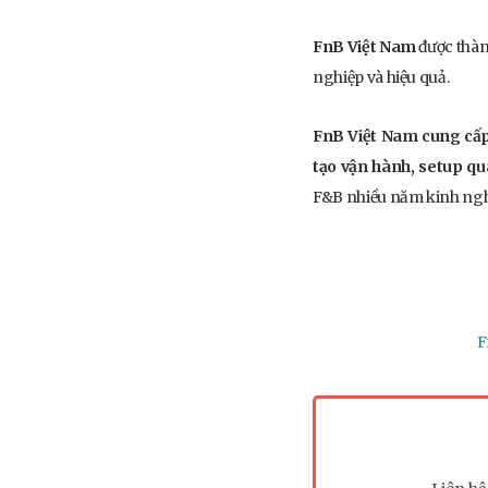
FnB Việt Nam
được thàn
nghiệp và hiệu quả.
FnB Việt Nam cung cấp 
tạo vận hành, setup q
F&B nhiều năm kinh ng
F