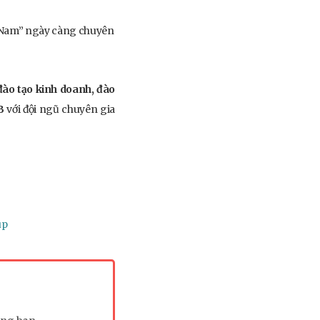
ệt Nam” ngày càng chuyên
đào tạo kinh doanh, đào
&B
với đội ngũ chuyên gia
up