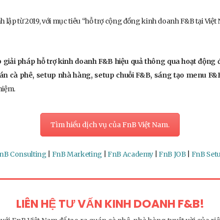
h lập từ 2019, với mục tiêu “hỗ trợ cộng đồng kinh doanh F&B tại Vi
giải pháp hỗ trợ kinh doanh F&B hiệu quả thông qua hoạt động 
uán cà phê, setup nhà hàng, setup chuỗi F&B, sáng tạo menu F
hiệm.
Tìm hiểu dịch vụ của FnB Việt Nam.
nB Consulting
|
FnB Marketing
|
FnB Academy
|
FnB JOB
|
FnB Set
LIÊN HỆ TƯ VẤN KINH DOANH F&B!